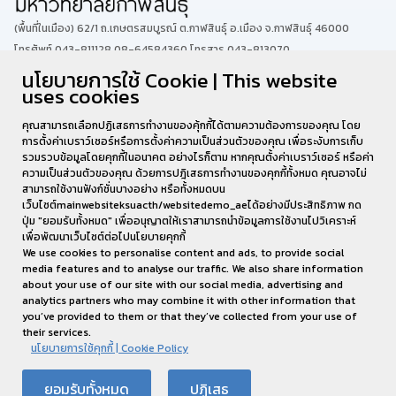
(พื้นที่ในเมือง) 62/1 ถ.เกษตรสมบูรณ์ ต.กาฬสินธุ์ อ.เมือง จ.กาฬสินธุ์ 46000
โทรศัพท์ 043-811128 08-64584360 โทรสาร 043-813070
นโยบายการใช้ Cookie | This website
uses cookies
(พื้นที่นามน)13 หมู่ 14 ต.สงเปลือย อ.นามน จ.กาฬสินธุ์ 46230
โทรศัพท์ : 043-602-055 โทรสาร : 043-602-044
คุณสามารถเลือกปฏิเสธการทำงานของคุ้กกี้ได้ตามความต้องการของคุณ โดย
การตั้งค่าเบราว์เซอร์หรือการตั้งค่าความเป็นส่วนตัวของคุณ เพื่อระงับการเก็บ
รวมรวบข้อมูลโดยคุกกี้ในอนาคต อย่างไรก็ตาม หากคุณตั้งค่าเบราว์เซอร์ หรือค่า
ความเป็นส่วนตัวของคุณ ด้วยการปฎิเสธการทำงานของคุกกี้ทั้งหมด คุณอาจไม่
สามารถใช้งานฟังก์ชั่นบางอย่าง หรือทั้งหมดบน
เว็บไซต์mainwebsiteksuacth/websitedemo_aeได้อย่างมีประสิทธิภาพ กด
ปุ่ม "ยอมรับทั้งหมด" เพื่ออนุญาตให้เราสามารถนำข้อมูลการใช้งานไปวิเคราะห์
เพื่อพัฒนาเว็บไซต์ต่อไปนโยบายคุกกี้
We use cookies to personalise content and ads, to provide social
media features and to analyse our traffic. We also share information
about your use of our site with our social media, advertising and
analytics partners who may combine it with other information that
you’ve provided to them or that they’ve collected from your use of
their services.
นโยบายการใช้คุกกี้ | Cookie Policy
งานส่งเสริมมาตรฐานหลักสูตรและฝึกประสบการณ์วิชาชีพ
ยอมรับทั้งหมด
ปฏิเสธ