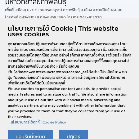
(พื้นที่ในเมือง) 62/1 ถ.เกษตรสมบูรณ์ ต.กาฬสินธุ์ อ.เมือง จ.กาฬสินธุ์ 46000
โทรศัพท์ 043-811128 08-64584360 โทรสาร 043-813070
นโยบายการใช้ Cookie | This website
uses cookies
(พื้นที่นามน)13 หมู่ 14 ต.สงเปลือย อ.นามน จ.กาฬสินธุ์ 46230
โทรศัพท์ : 043-602-055 โทรสาร : 043-602-044
คุณสามารถเลือกปฏิเสธการทำงานของคุ้กกี้ได้ตามความต้องการของคุณ โดย
การตั้งค่าเบราว์เซอร์หรือการตั้งค่าความเป็นส่วนตัวของคุณ เพื่อระงับการเก็บ
รวมรวบข้อมูลโดยคุกกี้ในอนาคต อย่างไรก็ตาม หากคุณตั้งค่าเบราว์เซอร์ หรือค่า
ความเป็นส่วนตัวของคุณ ด้วยการปฎิเสธการทำงานของคุกกี้ทั้งหมด คุณอาจไม่
สามารถใช้งานฟังก์ชั่นบางอย่าง หรือทั้งหมดบน
เว็บไซต์mainwebsiteksuacth/websitedemo_aeได้อย่างมีประสิทธิภาพ กด
ปุ่ม "ยอมรับทั้งหมด" เพื่ออนุญาตให้เราสามารถนำข้อมูลการใช้งานไปวิเคราะห์
เพื่อพัฒนาเว็บไซต์ต่อไปนโยบายคุกกี้
We use cookies to personalise content and ads, to provide social
media features and to analyse our traffic. We also share information
about your use of our site with our social media, advertising and
analytics partners who may combine it with other information that
you’ve provided to them or that they’ve collected from your use of
their services.
นโยบายการใช้คุกกี้ | Cookie Policy
งานส่งเสริมมาตรฐานหลักสูตรและฝึกประสบการณ์วิชาชีพ
ยอมรับทั้งหมด
ปฏิเสธ