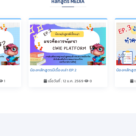
ทศนักศึกษา
ระบบสารสนเทศอาจารย์/บุคลาก
า
E-Document
รศึกษา (ESS)
การพัฒนาหลักสูตร
การเรียนการสอน
ระบบบริการการศึกษา (ESS)
ิจกรรม
E-Learning
อบถามภาวะผู้มีงานทำ
E-Slip
ยืมเพื่อการศึกษา
E-meetting
่ยนรหัสการใช้งานอินเทอร์เน็ต
เปลี่ยนรหัสผ่าน LDAP
ระบบขอใช้รถยนต์ในราชการ
ใช้งาน
ระบบข้อมูลผู้บริหาร
su
ระบบติดตามผลการรายงานเป้าหมายตัว
ทรัพยากร (OPAC)
ระบบบริหารงานบุคลากร