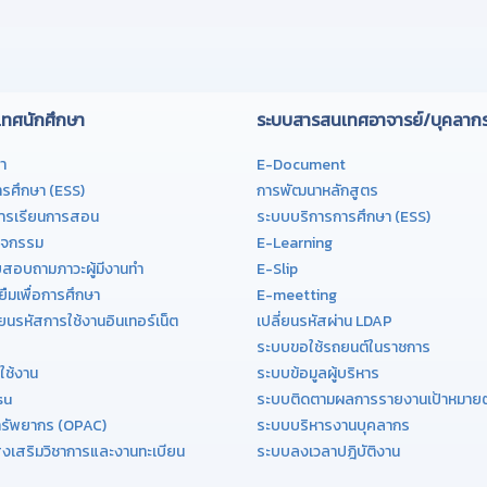
ส่งเสริมวิชาการและงานทะเบียน
ระบบลงเวลาปฎิบัติงาน
งานส่งเสริมมาตรฐานหลักสูตรและฝึกปร
พัฒนาเว็บไซต์โดย
TEWARIT@ICT.KSU.AC.TH
©2026 All rights Reserved