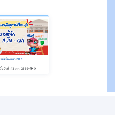
ร
ติดต่อเรา
(พื้นที่ในเมือง) 62/1 ถ.เกษตรสมบูรณ์ ต.กาฬสินธุ์ อ.เมือง
จ.กาฬสินธุ์ 46000
โทรศัพท์ 043-811128 08-64584360 โทรสาร 043-
813070
ชี้วัด
(พื้นที่นามน)13 หมู่ 14 ต.สงเปลือย อ.นามน จ.กาฬสินธุ์