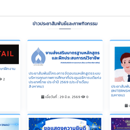
่านการ
ประกาศผลก
มอ.) จำนวน
การศึกษาเช
มาตรฐาน
ับ) ครั้งที่
เ
0
ขอแสดงความยินดีกับหลักสูตรมหาวิทยาลัย
กาฬสินธุ์ 2 หลักสูตร ที่ได้รับการคัดเลือกเข้า
ร่วมโครงการเร่งรัดและขยายผลการผลิตกำลัง
คนสมรรถนะสูง โดยหลักสูตรสหกิจศึกษาฯ
(CWIE) ประจำปีงบประมาณ พ.ศ. 2569
เมื่อวันที่ : 31 มี.ค. 2569
0
ดูทั้งหมด