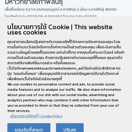
(พื้นที่ในเมือง) 62/1 ถ.เกษตรสมบูรณ์ ต.กาฬสินธุ์ อ.เมือง จ.กาฬสินธุ์ 46000
โทรศัพท์ 043-811128 08-64584360 โทรสาร 043-813070
นโยบายการใช้ Cookie | This website
uses cookies
(พื้นที่นามน)13 หมู่ 14 ต.สงเปลือย อ.นามน จ.กาฬสินธุ์ 46230
โทรศัพท์ : 043-602-055 โทรสาร : 043-602-044
คุณสามารถเลือกปฏิเสธการทำงานของคุ้กกี้ได้ตามความต้องการของคุณ โดย
การตั้งค่าเบราว์เซอร์หรือการตั้งค่าความเป็นส่วนตัวของคุณ เพื่อระงับการเก็บ
รวมรวบข้อมูลโดยคุกกี้ในอนาคต อย่างไรก็ตาม หากคุณตั้งค่าเบราว์เซอร์ หรือค่า
ความเป็นส่วนตัวของคุณ ด้วยการปฎิเสธการทำงานของคุกกี้ทั้งหมด คุณอาจไม่
สามารถใช้งานฟังก์ชั่นบางอย่าง หรือทั้งหมดบน
เว็บไซต์mainwebsiteksuacth/websitedemo_aeได้อย่างมีประสิทธิภาพ กด
ปุ่ม "ยอมรับทั้งหมด" เพื่ออนุญาตให้เราสามารถนำข้อมูลการใช้งานไปวิเคราะห์
เพื่อพัฒนาเว็บไซต์ต่อไปนโยบายคุกกี้
We use cookies to personalise content and ads, to provide social
media features and to analyse our traffic. We also share information
about your use of our site with our social media, advertising and
analytics partners who may combine it with other information that
you’ve provided to them or that they’ve collected from your use of
their services.
นโยบายการใช้คุกกี้ | Cookie Policy
งานส่งเสริมมาตรฐานหลักสูตรและฝึกประสบการณ์วิชาชีพ
ยอมรับทั้งหมด
ปฏิเสธ